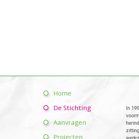
Home
De Stichting
In 19
voorm
Aanvragen
herin
zittin
Projecten
werkg