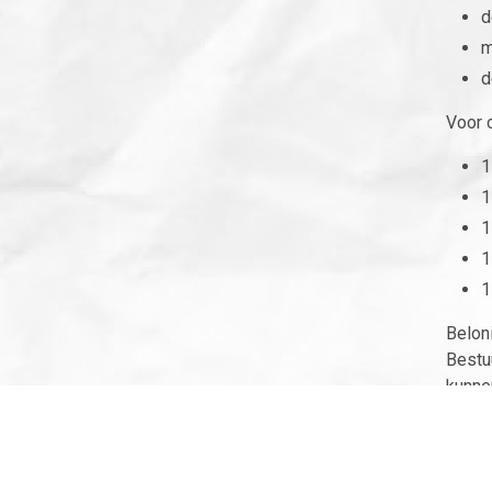
d
m
d
Voor 
1
1
1
1
1
Belon
Bestu
kunne